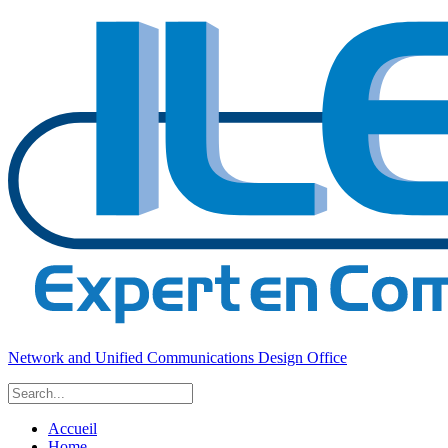
Network and Unified Communications Design Office
Accueil
Home