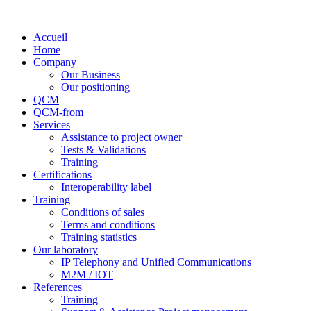
Accueil
Home
Company
Our Business
Our positioning
QCM
QCM-from
Services
Assistance to project owner
Tests & Validations
Training
Certifications
Interoperability label
Training
Conditions of sales
Terms and conditions
Training statistics
Our laboratory
IP Telephony and Unified Communications
M2M / IOT
References
Training