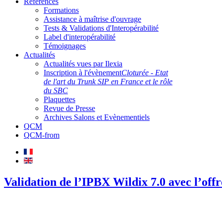
Références
Formations
Assistance à maîtrise d'ouvrage
Tests & Validations d'Interopérabilité
Label d'interopérabilité
Témoignages
Actualités
Actualités vues par Ilexia
Inscription à l'évènement
Cloturée - Etat
de l'art du Trunk SIP en France et le rôle
du SBC
Plaquettes
Revue de Presse
Archives Salons et Evènementiels
QCM
QCM-from
Validation de l’IPBX Wildix 7.0 avec l’o