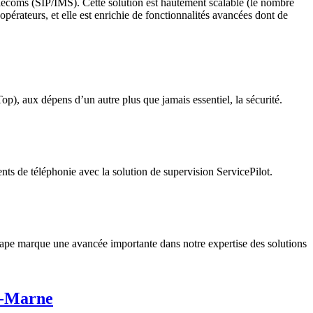
élécoms (SIP/IMS). Cette solution est hautement scalable (le nombre
 opérateurs, et elle est enrichie de fonctionnalités avancées dont de
Top), aux dépens d’un autre plus que jamais essentiel, la sécurité.
nts de téléphonie avec la solution de supervision ServicePilot.
tape marque une avancée importante dans notre expertise des solutions
de-Marne