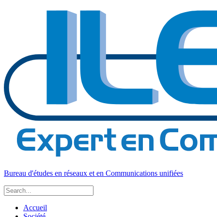
Bureau d'études en réseaux et en Communications unifiées
Accueil
Société