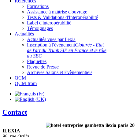
Références
Formations
Assistance à maîtrise d'ouvrage
Tests & Validations d'Interopérabilité
Label d'interopérabilité
Témoignages
Actualités
Actualités vues par Ilexia
Inscription à l'évènement
Cloturée - Etat
de l'art du Trunk SIP en France et le rôle
du SBC
Plaquettes
Revue de Presse
Archives Salons et Evènementiels
QCM
QCM-from
Contact
ILEXIA
96, rue Orfila