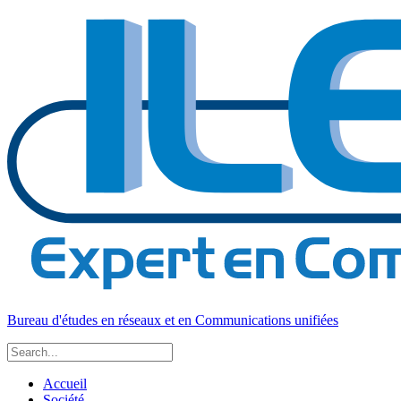
Bureau d'études en réseaux et en Communications unifiées
Accueil
Société