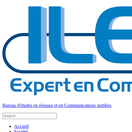
Bureau d'études en réseaux et en Communications unifiées
Accueil
Société