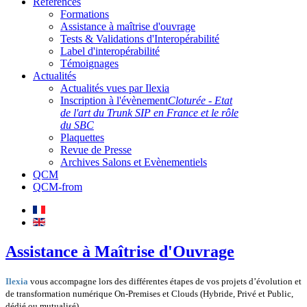
Références
Formations
Assistance à maîtrise d'ouvrage
Tests & Validations d'Interopérabilité
Label d'interopérabilité
Témoignages
Actualités
Actualités vues par Ilexia
Inscription à l'évènement
Cloturée - Etat
de l'art du Trunk SIP en France et le rôle
du SBC
Plaquettes
Revue de Presse
Archives Salons et Evènementiels
QCM
QCM-from
Assistance à Maîtrise d'Ouvrage
Ilexia
vous accompagne lors des différentes étapes
de vos projets d’évolution et
de transformation numérique On-Premises et Clouds (Hybride, Privé et Public,
dédié ou mutualisé).